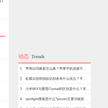
任》
动态
Trends
1
苹果以旧换新怎么换？苹果手机连接不上
网络怎么办?
2
虹膜识别和指纹识别各有什么优点？手机H
DR模式是什么意思？
3
小米MIX与夏普Crystal的区别是什么？安卓
手机越用越卡是什么问题?
4
spotlight搜索是什么?picsart主要功能是什
么?