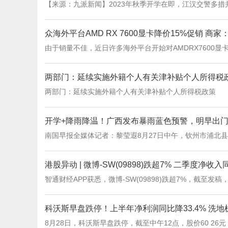
【来源：九派新闻】2023年秋季开学在即，江汉交警多措
众海外平台AMD RX 7600显卡降价15%促销 商
由于销量不佳，近日许多海外平台开始对AMDRX7600显
两部门：延续实施外籍个人有关津补贴个人所得税
两部门：延续实施外籍个人有关津补贴个人所得税政策
开学+降雨降温！广西发布暴雨蓝色预警，明早出
南国早报全媒体记者：黎莹遐8月27日中午，钦州市浦北
港股异动 | 微博-SW(09898)跌超7% 二季度
智通财经APP获悉，微博-SW(09898)跌超7%，截至发稿，跌
科沃斯早盘跌停！上半年净利润同比降33.4% 洗
8月28日，科沃斯早盘跌停，截至中午12点，股价60 26