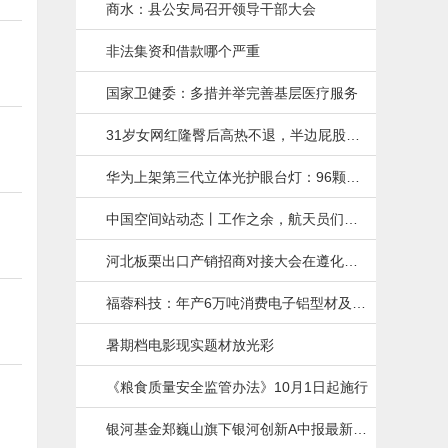
商水：县公安局召开领导干部大会
非法集资和借款哪个严重
国家卫健委：多措并举完善基层医疗服务
31岁女网红隆臀后高热不退，半边屁股红
肿溃烂
华为上架第三代立体光护眼台灯：96颗全
光谱灯珠 发光面积增大100%
中国空间站动态丨工作之余，航天员们在
干什么？
河北板栗出口产销招商对接大会在遵化举
办
福蓉科技：年产6万吨消费电子铝型材及精
深加工项目即将投产
暑期档电影现实题材放光彩
《粮食质量安全监管办法》10月1日起施行
银河基金郑巍山旗下银河创新A中报最新持