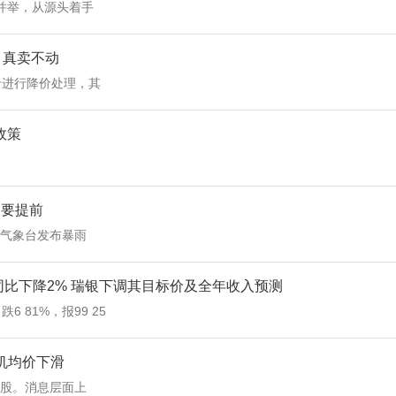
并举，从源头着手
家：真卖不动
卡进行降价处理，其
政策
门要提前
县气象台发布暴雨
净收入同比下降2% 瑞银下调其目标价及全年收入预测
6 81%，报99 25
地机均价下滑
元 股。消息层面上