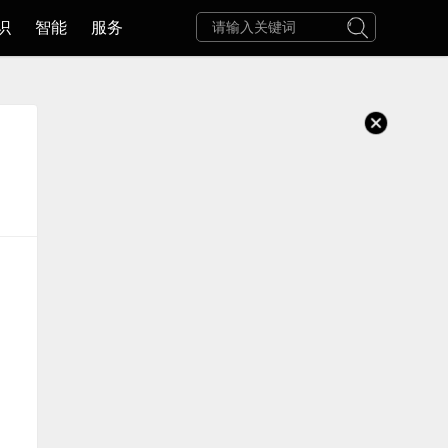
识
智能
服务