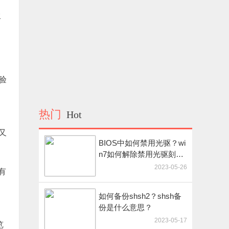
水
验
热门
Hot
又
BIOS中如何禁用光驱？wi
n7如何解除禁用光驱刻录
功能?
2023-05-26
有
如何备份shsh2？shsh备
份是什么意思？
2023-05-17
览