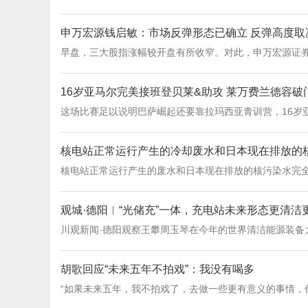
申万宏源钱启敏：市场反弹形态已确立 反弹高度取
早盘，三大股指涨幅较开盘有所收窄。对此，申万宏源证
16岁亚马尔完美接班登贝莱&助攻 莱万费兰德容破门
这场比赛足以说明巴萨崛起还要靠拉玛西亚青训营，16岁
核电站正常运行产生的冷却废水和日本现在排放的
核电站正常运行产生的废水和日本现在排放的核污染水完
观城·德阳︱“光储充”一体，充电站未来形态更清洁
川观新闻·德阳观察王攀周玉琴在今年的世界清洁能源装备
胡歌回应“未来五年不拍戏”：我没有喝多
“如果未来五年，我不拍戏了，去做一些更有意义的事情，