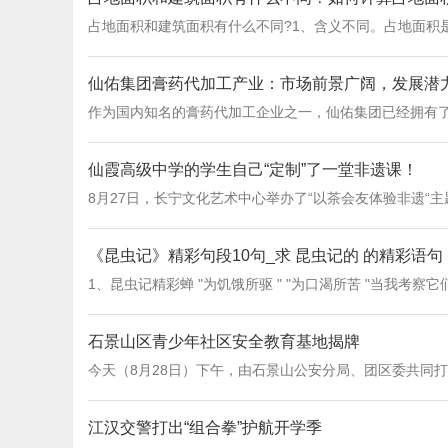
占地面积和建筑面积有什么不同?1、含义不同。占地面积是
仙佑集团膏药代加工产业：市场前景广阔，发展潜
作为国内知名的膏药代加工企业之一，仙佑集团已经拥有了
仙霞高级中学的学生自己“定制”了一堂非遗课！
8月27日，长宁文化艺术中心举办了“以茶会友体验非遗“
《昆虫记》精彩句段10句_求 昆虫记的 的精彩语句
1、昆虫记精彩蝉 "为饥饿所驱 " "为口渴所苦 
石景山区青少年社区安全教育基地揭牌
今天（8月28日）下午，由石景山公安分局、团区委共同
江汉交警打出“组合拳”护航开学季