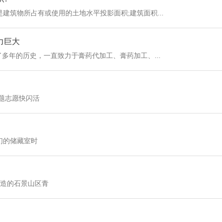
建筑物所占有或使用的土地水平投影面积;建筑面积...
力巨大
多年的历史，一直致力于膏药代加工、膏药加工、...
主题志愿快闪活
"当我考察它们的储藏室时
打造的石景山区青