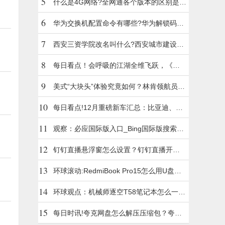
5
什么是4G网络?全网通各个版本的区别是什
么?
6
华为交换机配置命令有哪些?华为解锁码申
请步骤有哪些？
7
西安三资学院改名叫什么?西安城市建设职
业学院地址在哪?
8
每日看点！会呼吸的江湖全维飞跃，《逆
水寒》颠覆网游刻板认知
9
美式“大块头”体验究竟如何？林肯领航员真
的有些不一样
10
每日看点!12月重磅新车汇总：比亚迪、宝
马、本田领衔 你挺谁？
11
观察：必应国际版入口_Bing国际版搜索引
擎入口
12
钉钉直播悬浮窗怎么设置？钉钉直播开启
悬浮窗的方法
13
环球滚动:RedmiBook Pro15怎么用U盘重
装？RedmiBook Pro15使用U盘重装系统的
14
方法
环球观点：机械师逐空T58笔记本怎么一键
重装Win10系统教学
15
每日时讯!夸克网盘怎么解压压缩包？夸克
网盘解压压缩包详细步骤分享