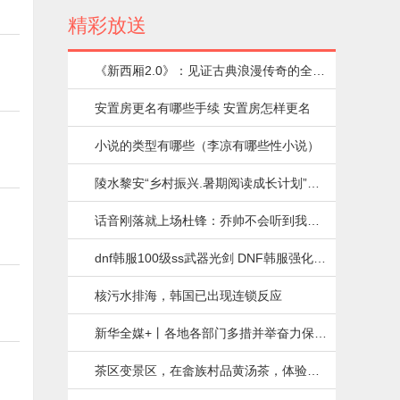
精彩放送
《新西厢2.0》：见证古典浪漫传奇的全新
演绎
安置房更名有哪些手续 安置房怎样更名
小说的类型有哪些（李凉有哪些性小说）
陵水黎安“乡村振兴.暑期阅读成长计划”阅
读系列活动落幕
话音刚落就上场杜锋：乔帅不会听到我在
这夸胡金秋了吧
dnf韩服100级ss武器光剑 DNF韩服强化改
版后的部分剑系武器强化数据分享）
核污水排海，韩国已出现连锁反应
新华全媒+丨各地各部门多措并举奋力保障
秋粮生产
茶区变景区，在畲族村品黄汤茶，体验很
特别