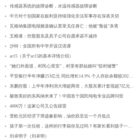
传感器系统的故障诊断，水温传感器故障诊断
中方对个别国家在叙利亚持续强化非法军事存在深表关切
瓦格纳集团电报频道确认普里戈任身亡：他被“叛徒”杀害
五粮液：控股股东及其子公司自愿承诺不减持
沙特：全国所有中学开设汉语课
ar15（关于ar15的基本详情介绍）
“她们外面巡，村民心里安”，村里有群姑娘叫“驻村辅警”
平安银行半年净赚253亿元 同比增长14.9% 个人存款余额较2022年末增长10.9%
东鹏控股：上半年净利润大增超两倍，大股东累计套现超7亿元 ｜看财报
极致美好的东风纳米来了！中国首个国民纯电专业品牌问世
4000万！这家公司又公告踩雷
受欧元区经济下滑迹象影响，油价跌至近一个月低点
孩子第一次住校，这样的行李箱你见过吗？有家长看到孩子一天50多元的消费记录，不淡定了……
刘卓明子（刘卓明）