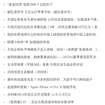
“基金经理”底薪3000？法院判了
摄氏度符号 ℃怎么打苹果手机（摄氏度符号）
开源证券发布天康生物研报 公司信息更新报告：生猪成本下降出栏稳增 饲料量利齐升静待利润修复
中国式现代化的京津冀实践丨9年，经济总量突破10万亿元！来看京津冀协同发展成效
我的世界地球什么时候在中国上线我的世界地球中国上架时间介绍
昭通小肉串“串”起稳稳的幸福
天风证券给予维峰电子买入评级，深化“一体两翼”发展格局，2023H1业绩稳步增长
披荆斩棘战群雄，巅峰重逢就此刻——2023ivl夏季赛冠亚军决赛前瞻
女冰世锦赛（甲级A组）落幕 中国女冰五战全胜夺冠
河间传原文及翻译（河间传）
涮羊肉也能按克卖？39岁的阳坊胜利，为老字号们挣回面子
超值限时抢购！Apple iPhone 14 Pro 5G智能手机
吉利银河L6车型正式开启预售 12.8-15.8万元
《新西厢2.0》：见证古典浪漫传奇的全新演绎