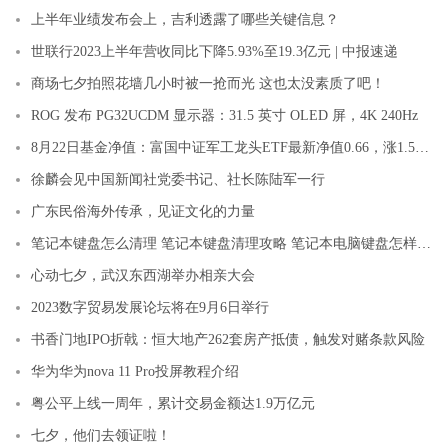
上半年业绩发布会上，吉利透露了哪些关键信息？
世联行2023上半年营收同比下降5.93%至19.3亿元 | 中报速递
商场七夕拍照花墙几小时被一抢而光 这也太没素质了吧！
ROG 发布 PG32UCDM 显示器：31.5 英寸 OLED 屏，4K 240Hz
8月22日基金净值：富国中证军工龙头ETF最新净值0.66，涨1.52%
徐麟会见中国新闻社党委书记、社长陈陆军一行
广东民俗海外传承，见证文化的力量
笔记本键盘怎么清理 笔记本键盘清理攻略 笔记本电脑键盘怎样清理
心动七夕，武汉东西湖举办相亲大会
2023数字贸易发展论坛将在9月6日举行
书香门地IPO折戟：恒大地产262套房产抵债，触发对赌条款风险
华为华为nova 11 Pro投屏教程介绍
粤公平上线一周年，累计交易金额达1.9万亿元
七夕，他们去领证啦！