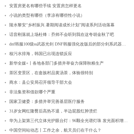
安置房更名有哪些手续 安置房怎样更名
小说的类型有哪些（李凉有哪些性小说）
陵水黎安“乡村振兴.暑期阅读成长计划”阅读系列活动落幕
话音刚落就上场杜锋：乔帅不会听到我在这夸胡金秋了吧
dnf韩服100级ss武器光剑 DNF韩服强化改版后的部分剑系武器强化数据分享）
核污水排海，韩国已出现连锁反应
新华全媒+丨各地各部门多措并举奋力保障秋粮生产
茶区变景区，在畲族村品黄汤茶，体验很特别
商水：县公安局召开领导干部大会
非法集资和借款哪个严重
国家卫健委：多措并举完善基层医疗服务
31岁女网红隆臀后高热不退，半边屁股红肿溃烂
华为上架第三代立体光护眼台灯：96颗全光谱灯珠 发光面积增大100%
中国空间站动态丨工作之余，航天员们在干什么？