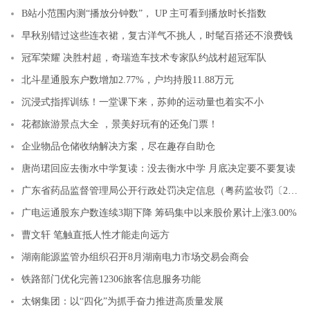
B站小范围内测“播放分钟数”， UP 主可看到播放时长指数
早秋别错过这些连衣裙，复古洋气不挑人，时髦百搭还不浪费钱
冠军荣耀 决胜村超，奇瑞造车技术专家队约战村超冠军队
北斗星通股东户数增加2.77%，户均持股11.88万元
沉浸式指挥训练！一堂课下来，苏帅的运动量也着实不小
花都旅游景点大全 ，景美好玩有的还免门票！
企业物品仓储收纳解决方案，尽在趣存自助仓
唐尚珺回应去衡水中学复读：没去衡水中学 月底决定要不要复读
广东省药品监督管理局公开行政处罚决定信息（粤药监妆罚〔2023〕2001号）
广电运通股东户数连续3期下降 筹码集中以来股价累计上涨3.00%
曹文轩 笔触直抵人性才能走向远方
湖南能源监管办组织召开8月湖南电力市场交易会商会
铁路部门优化完善12306旅客信息服务功能
太钢集团：以“四化”为抓手奋力推进高质量发展