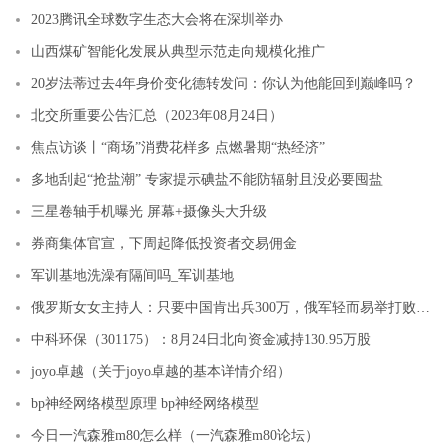
2023腾讯全球数字生态大会将在深圳举办
山西煤矿智能化发展从典型示范走向规模化推广
20岁法蒂过去4年身价变化德转发问：你认为他能回到巅峰吗？
北交所重要公告汇总（2023年08月24日）
焦点访谈丨“商场”消费花样多 点燃暑期“热经济”
多地刮起“抢盐潮” 专家提示碘盐不能防辐射且没必要囤盐
三星卷轴手机曝光 屏幕+摄像头大升级
券商集体官宣，下周起降低投资者交易佣金
军训基地洗澡有隔间吗_军训基地
俄罗斯女女主持人：只要中国肯出兵300万，俄军轻而易举打败乌克兰
中科环保（301175）：8月24日北向资金减持130.95万股
joyo卓越（关于joyo卓越的基本详情介绍）
bp神经网络模型原理 bp神经网络模型
今日一汽森雅m80怎么样（一汽森雅m80论坛）