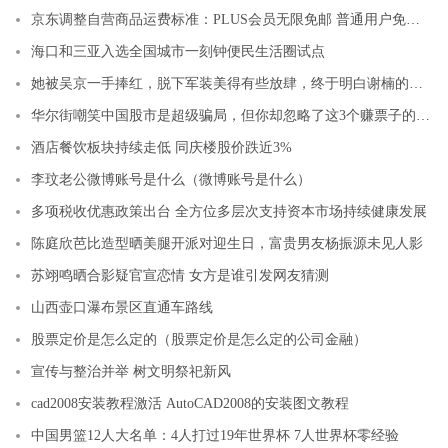
京东调整自营商品运费标准：PLUS会员无限免邮 普通用户免邮门槛降至59元
海口和三亚入选全国城市一刻钟便民生活圈试点
她被吴京一手捧红，脱下军装美得有些放肆，终于明白谢楠的担心
华尔街嘲笑中国股市是超级骗局，但你却忽略了这3个赚票子的机会
酒店餐饮板块持续走低 同庆楼股价跌近3%
李玟老公微博账号是什么（微博账号是什么）
多项税收优惠政策出台 全方位多层次支持资本市场持续健康发展
陈庭欣芭比造型晒美腿开派对迎生日，富贵男友杨振源未见人影
苏翊鸣晒合影疑官宣恋情 女方是谁引发网友猜测
山西壶口瀑布景区直通车路线
股票定价是怎么定的（股票定价是怎么定的公司金融）
宣传与整治并举 树文明祭祀新风
cad2008安装教程激活 AutoCAD2008的安装图文教程
中国男篮12人大名单：4人打过19年世界杯 7人世界杯零经验