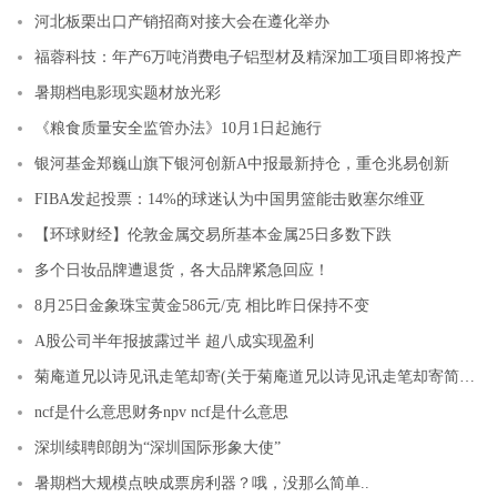
河北板栗出口产销招商对接大会在遵化举办
福蓉科技：年产6万吨消费电子铝型材及精深加工项目即将投产
暑期档电影现实题材放光彩
《粮食质量安全监管办法》10月1日起施行
银河基金郑巍山旗下银河创新A中报最新持仓，重仓兆易创新
FIBA发起投票：14%的球迷认为中国男篮能击败塞尔维亚
【环球财经】伦敦金属交易所基本金属25日多数下跌
多个日妆品牌遭退货，各大品牌紧急回应！
8月25日金象珠宝黄金586元/克 相比昨日保持不变
A股公司半年报披露过半 超八成实现盈利
菊庵道兄以诗见讯走笔却寄(关于菊庵道兄以诗见讯走笔却寄简述)
ncf是什么意思财务npv ncf是什么意思
深圳续聘郎朗为“深圳国际形象大使”
暑期档大规模点映成票房利器？哦，没那么简单..