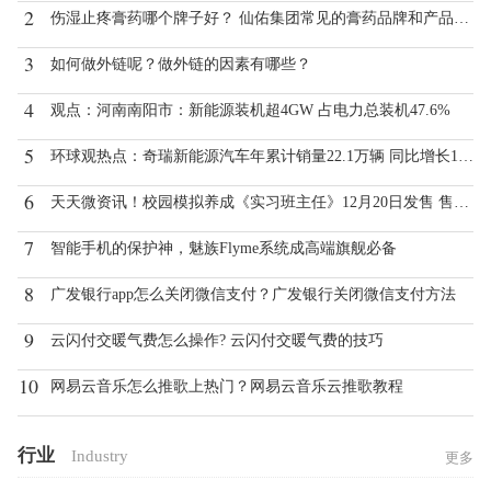
2
伤湿止疼膏药哪个牌子好？ 仙佑集团常见的膏药品牌和产品有哪些？
3
如何做外链呢？做外链的因素有哪些？
4
观点：河南南阳市：新能源装机超4GW 占电力总装机47.6%
5
环球观热点：奇瑞新能源汽车年累计销量22.1万辆 同比增长147.9%！
6
天天微资讯！校园模拟养成《实习班主任》12月20日发售 售价19元
7
智能手机的保护神，魅族Flyme系统成高端旗舰必备
8
广发银行app怎么关闭微信支付？广发银行关闭微信支付方法
9
云闪付交暖气费怎么操作? 云闪付交暖气费的技巧
10
网易云音乐怎么推歌上热门？网易云音乐云推歌教程
行业
Industry
更多