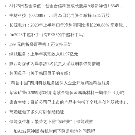
8月25日基金净值：创金合信科技成长股票A最新净值1.6345，跌4.8%
中材科技（002080）：8月25日北向资金减持35.15万股
长源电力：2023年上半年归母净利润同比增长290.88% 坚定绿色低碳转型方向
fm2023中超补丁（有PES5的中超补丁吗）
399 元的折叠屏手机！还支持三防
绿城服务：上半年实现收入81.97亿元
陕西对煤矿闪爆事故7名负责人采取刑事强制措施
韩国母子（关于韩国母子的介绍）
“科创中国”四川科技服务团深入企业开展精准科技服务
紫金矿业(02899)拟对湖南紫金锂多金属新材料一期年产 3 万吨碳酸锂项目进行立项
康泰生物：目前公司已上市的产品中包括了全球首创的双载体13价肺炎球菌多糖结合疫苗、联合疫苗数量最多的国产首创四联疫苗、重组乙型肝炎疫苗等产品，均为国产
离婚证领了多久可以领结婚证
储能众生相：繁荣之下需“闯难关”｜储能观察
一加Ace2原神版 待机时间下降是电池的问题吗