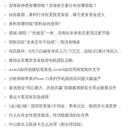
深海鱼种类有哪些呢？深海鱼主要分布在哪里呢？
仙佑集团：膏药行业拓宽投资渠道，吸引更多资金进入
香料有哪些呢?香料如何使用?
观城·德阳︱“光储充”一体，充电站未来形态更清洁更节能
胡歌回应“未来五年不拍戏”：我没有喝多
何氏眼科：8月25日融资净买入25.75万元，连续3日累计净买入130.1万元
雅加达至重庆首发旅游包机团队启航
scratch如何创建铅笔角色 scratch如何用画笔制作文字
分析师称苹果iPhone 15系列手机因供应问题大幅减产
秦池酒业“同心聚力、共创共赢”龍琬酱酒财富分享会隆重召开
暑运大客流有应急保障
1金1银2铜！国羽世界第1不同命，男单沉沦，陈雨菲大满贯梦碎！
什么生肖女性需求最强，性功能最强的生肖男
中山新生儿医保卡怎么办理（附办理流程）