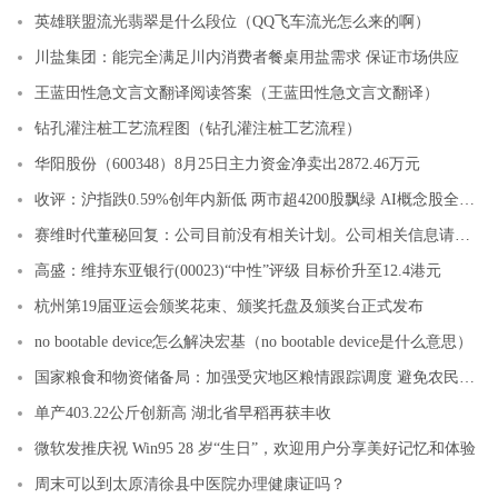
英雄联盟流光翡翠是什么段位（QQ飞车流光怎么来的啊）
川盐集团：能完全满足川内消费者餐桌用盐需求 保证市场供应
王蓝田性急文言文翻译阅读答案（王蓝田性急文言文翻译）
钻孔灌注桩工艺流程图（钻孔灌注桩工艺流程）
华阳股份（600348）8月25日主力资金净卖出2872.46万元
收评：沪指跌0.59%创年内新低 两市超4200股飘绿 AI概念股全线下挫
赛维时代董秘回复：公司目前没有相关计划。公司相关信息请以公司发布在指定官方媒体巨潮资讯网的公告为准
高盛：维持东亚银行(00023)“中性”评级 目标价升至12.4港元
杭州第19届亚运会颁奖花束、颁奖托盘及颁奖台正式发布
no bootable device怎么解决宏基（no bootable device是什么意思）
国家粮食和物资储备局：加强受灾地区粮情跟踪调度 避免农民出现“卖粮难”
单产403.22公斤创新高 湖北省早稻再获丰收
微软发推庆祝 Win95 28 岁“生日”，欢迎用户分享美好记忆和体验
周末可以到太原清徐县中医院办理健康证吗？