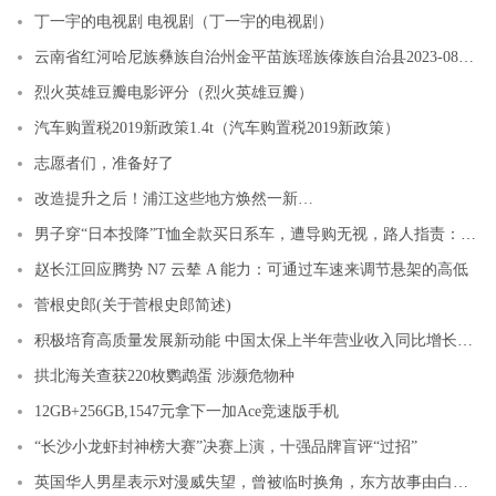
丁一宇的电视剧 电视剧（丁一宇的电视剧）
云南省红河哈尼族彝族自治州金平苗族瑶族傣族自治县2023-08-28 01:18发布暴雨黄色预警
烈火英雄豆瓣电影评分（烈火英雄豆瓣）
汽车购置税2019新政策1.4t（汽车购置税2019新政策）
志愿者们，准备好了
改造提升之后！浦江这些地方焕然一新…
男子穿“日本投降”T恤全款买日系车，遭导购无视，路人指责：太极端
赵长江回应腾势 N7 云辇 A 能力：可通过车速来调节悬架的高低
菅根史郎(关于菅根史郎简述)
积极培育高质量发展新动能 中国太保上半年营业收入同比增长6.5%
拱北海关查获220枚鹦鹉蛋 涉濒危物种
12GB+256GB,1547元拿下一加Ace竞速版手机
“长沙小龙虾封神榜大赛”决赛上演，十强品牌盲评“过招”
英国华人男星表示对漫威失望，曾被临时换角，东方故事由白人演绎