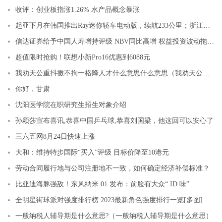
收评：创业板指涨1.26% 水产品概念暴涨
起亚下月在韩国推出Ray迷你轿车电动版，续航233公里；浙江嘉兴：围绕终端用户探索“储能+”多元发展 适时制定新型储能建设指导意见｜36氪新能源日报0823
信达证券给予中国人寿增持评级 NBV同比高增 权益投资波动拖累净利润表现
超值限时抢购！联想小新Pro16优惠到6088元
我劝天公重抖擞不拘一格降人才什么意思什么意思（我劝天公重抖擞不拘一格降人才什么意思）
你好，甘肃
沈阳医学院在职研究生招生对象介绍
孙颖莎宣布喜讯,恭喜中国乒乓球,恭喜刘国梁，他这回可以安心了
三六五网8月24日快速上涨
大和：维持特步国际“买入”评级 目标价降至10港元
劳动合同履行地与公司注册地不一致，如何确定经济补偿标准？
比亚迪海豚强敌！东风纳米 01 发布：前脸有大众“ ID 味”
全明星街球派对强度排行榜 2023最新角色强度排行一览[多图]
一般纳税人辅导期是什么意思?（一般纳税人辅导期是什么意思）