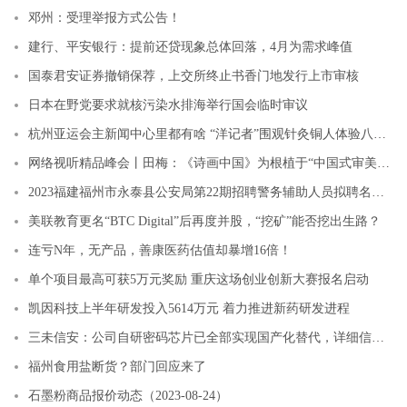
邓州：受理举报方式公告！
建行、平安银行：提前还贷现象总体回落，4月为需求峰值
国泰君安证券撤销保荐，上交所终止书香门地发行上市审核
日本在野党要求就核污染水排海举行国会临时审议
杭州亚运会主新闻中心里都有啥 “洋记者”围观针灸铜人体验八段锦
网络视听精品峰会丨田梅：《诗画中国》为根植于“中国式审美”的文艺创作开辟新境界
2023福建福州市永泰县公安局第22期招聘警务辅助人员拟聘名单公示
美联教育更名“BTC Digital”后再度并股，“挖矿”能否挖出生路？
连亏N年，无产品，善康医药估值却暴增16倍！
单个项目最高可获5万元奖励 重庆这场创业创新大赛报名启动
凯因科技上半年研发投入5614万元 着力推进新药研发进程
三未信安：公司自研密码芯片已全部实现国产化替代，详细信息请参考定期报告
福州食用盐断货？部门回应来了
石墨粉商品报价动态（2023-08-24）