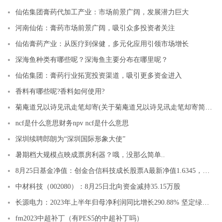
仙佑集团膏药代加工产业：市场前景广阔，发展潜力巨大
河南仙佑：膏药市场前景广阔，吸引众多投资者关注
仙佑膏药产业：从医疗到保健，多元化应用引领市场增长
深海鱼种类有哪些呢？深海鱼主要分布在哪里呢？
仙佑集团：膏药行业拓宽投资渠道，吸引更多资金进入
香料有哪些呢?香料如何使用?
菊庵道兄以诗见讯走笔却寄(关于菊庵道兄以诗见讯走笔却寄简述)
ncf是什么意思财务npv ncf是什么意思
深圳续聘郎朗为“深圳国际形象大使”
暑期档大规模点映成票房利器？哦，没那么简单..
8月25日基金净值：创金合信科技成长股票A最新净值1.6345，跌4.8%
中材科技（002080）：8月25日北向资金减持35.15万股
长源电力：2023年上半年归母净利润同比增长290.88% 坚定绿色低碳转型方向
fm2023中超补丁（有PES5的中超补丁吗）