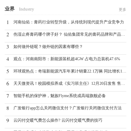
业界
Industry
更多
1
河南仙佑：膏药行业转型升级，从传统到现代提升产业竞争力
2
伤湿止疼膏药哪个牌子好？ 仙佑集团常见的膏药品牌和产品有哪些？
3
如何做外链呢？做外链的因素有哪些？
4
观点：河南南阳市：新能源装机超4GW 占电力总装机47.6%
5
环球观热点：奇瑞新能源汽车年累计销量22.1万辆 同比增长147.9%！
6
天天微资讯！校园模拟养成《实习班主任》12月20日发售 售价19元
7
智能手机的保护神，魅族Flyme系统成高端旗舰必备
8
广发银行app怎么关闭微信支付？广发银行关闭微信支付方法
9
云闪付交暖气费怎么操作? 云闪付交暖气费的技巧