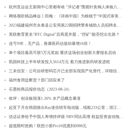
杭州亚运会主新闻中心里都有啥 “洋记者”围观针灸铜人体验八段锦
网络视听精品峰会丨田梅：《诗画中国》为根植于“中国式审美”的文艺创作开辟新境界
2023福建福州市永泰县公安局第22期招聘警务辅助人员拟聘名单公示
美联教育更名“BTC Digital”后再度并股，“挖矿”能否挖出生路？
连亏N年，无产品，善康医药估值却暴增16倍！
单个项目最高可获5万元奖励 重庆这场创业创新大赛报名启动
凯因科技上半年研发投入5614万元 着力推进新药研发进程
三未信安：公司自研密码芯片已全部实现国产化替代，详细信息请参考定期报告
福州食用盐断货？部门回应来了
石墨粉商品报价动态（2023-08-24）
收评：创业板指涨1.26% 水产品概念暴涨
起亚下月在韩国推出Ray迷你轿车电动版，续航233公里；浙江嘉兴：围绕终端用户探索“储能+”多元发展 适时制定新型储能建设指导意见｜36氪新能源日报0823
信达证券给予中国人寿增持评级 NBV同比高增 权益投资波动拖累净利润表现
超值限时抢购！联想小新Pro16优惠到6088元