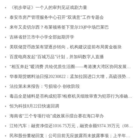
《初步举证》一个人的审判见证戏剧力量
泰安市房产管理服务中心召开“双满意”工作专题会
来年又卖切尔西？布莱顿将签下里尔19岁中场巴莱巴
吉林省舒兰市中小学全部如期开学
美联储货币政策有望逐步转向，机构建议提前布局黄金板块
百度电商发起“百城万品”计划，并加码数字人直播
“相互奔赴”暖消费 共绘优质生活圈——粤港澳大湾区协同发展观察
华泰期货燃料油日报20230822：孟加拉国进口大增，高硫强势创新高
法拉第未来报告：亏损缩小 创收阶段
毒品全是辅料是否构成犯罪?检察机关细致审查为犯罪行为准确定性
恒为科技8月22日快速回调
海南省“三个专项行动”成效展示擂台赛在海口举办
江铃汽车：融资净偿还1016.75万元，融资余额9374.39万元（08-21）
民和股份董秘回复：公司目前无应披露而未披露事项；上半年业绩情况请关注公司后续披露的半年度报告