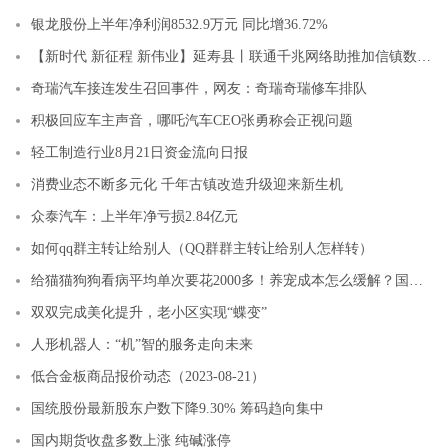
银龙股份上半年净利润8532.9万元 同比增36.72%
【新时代 新征程 新伟业】延寿县丨联通千兆网络助推加信镇数字乡村建设
奇瑞汽车接连发生召回事件，网友：奇瑞奇瑞修车排队
积极回应车主声音，哪吒汽车CEO张勇称会正视问题
轻工制造行业8月21日资金流向日报
消费业态不断多元化 千年古镇改造升级迎来新生机
众泰汽车：上半年净亏损2.84亿元
如何qq群主转让给别人（QQ群群主转让给别人怎样转）
给猫猫狗狗看病平均单次要花2000多！养宠成本怎么缓解？国内首度试水慢病宠物健康管理产品，患病的“毛孩子”也能买保险了
双双完成美化提升，老小区实现“蝶变”
人形机器人：“机”智的服务走向未来
低合金板商品报价动态（2023-08-21）
国统股份最新股东户数下降9.30% 筹码趋向集中
国内期货收盘多数上涨 纯碱涨停