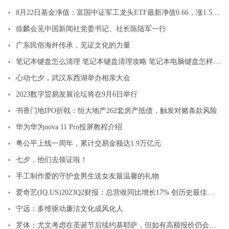
8月22日基金净值：富国中证军工龙头ETF最新净值0.66，涨1.52%
徐麟会见中国新闻社党委书记、社长陈陆军一行
广东民俗海外传承，见证文化的力量
笔记本键盘怎么清理 笔记本键盘清理攻略 笔记本电脑键盘怎样清理
心动七夕，武汉东西湖举办相亲大会
2023数字贸易发展论坛将在9月6日举行
书香门地IPO折戟：恒大地产262套房产抵债，触发对赌条款风险
华为华为nova 11 Pro投屏教程介绍
粤公平上线一周年，累计交易金额达1.9万亿元
七夕，他们去领证啦！
手工制作爱的守护盒男生送女友最温馨的礼物
爱奇艺(IQ.US)2023Q2财报：总营收同比增长17% 创历史最佳二季度
宁远：多维驱动廉洁文化成风化人
罗体：尤文考虑在圣诞节后续约基耶萨，但如有高额报价仍会出售