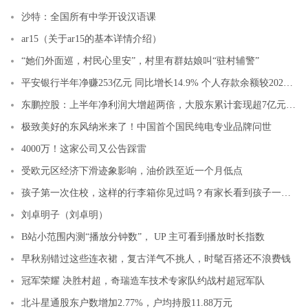
沙特：全国所有中学开设汉语课
ar15（关于ar15的基本详情介绍）
“她们外面巡，村民心里安”，村里有群姑娘叫“驻村辅警”
平安银行半年净赚253亿元 同比增长14.9% 个人存款余额较2022年末增长10.9%
东鹏控股：上半年净利润大增超两倍，大股东累计套现超7亿元 ｜看财报
极致美好的东风纳米来了！中国首个国民纯电专业品牌问世
4000万！这家公司又公告踩雷
受欧元区经济下滑迹象影响，油价跌至近一个月低点
孩子第一次住校，这样的行李箱你见过吗？有家长看到孩子一天50多元的消费记录，不淡定了……
刘卓明子（刘卓明）
B站小范围内测“播放分钟数”， UP 主可看到播放时长指数
早秋别错过这些连衣裙，复古洋气不挑人，时髦百搭还不浪费钱
冠军荣耀 决胜村超，奇瑞造车技术专家队约战村超冠军队
北斗星通股东户数增加2.77%，户均持股11.88万元