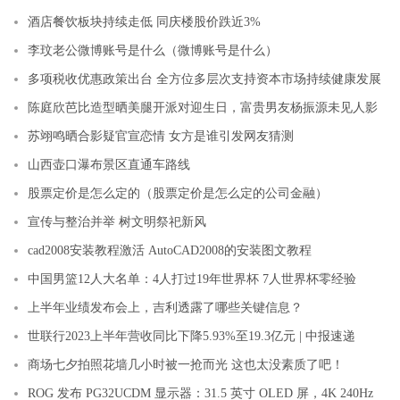
酒店餐饮板块持续走低 同庆楼股价跌近3%
李玟老公微博账号是什么（微博账号是什么）
多项税收优惠政策出台 全方位多层次支持资本市场持续健康发展
陈庭欣芭比造型晒美腿开派对迎生日，富贵男友杨振源未见人影
苏翊鸣晒合影疑官宣恋情 女方是谁引发网友猜测
山西壶口瀑布景区直通车路线
股票定价是怎么定的（股票定价是怎么定的公司金融）
宣传与整治并举 树文明祭祀新风
cad2008安装教程激活 AutoCAD2008的安装图文教程
中国男篮12人大名单：4人打过19年世界杯 7人世界杯零经验
上半年业绩发布会上，吉利透露了哪些关键信息？
世联行2023上半年营收同比下降5.93%至19.3亿元 | 中报速递
商场七夕拍照花墙几小时被一抢而光 这也太没素质了吧！
ROG 发布 PG32UCDM 显示器：31.5 英寸 OLED 屏，4K 240Hz