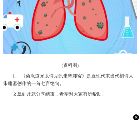
(资料图)
1、 《菊庵道兄以诗见讯走笔却寄》是近现代末当代初诗人
朱庸斋创作的一首七言绝句。
文章到此就分享结束，希望对大家有所帮助。