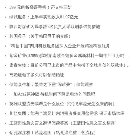
399 元的折叠屏手机！还支持三防
绿城服务：上半年实现收入81.97亿元
陕西对煤矿闪爆事故7名负责人采取刑事强制措施
韩国母子（关于韩国母子的介绍）
“科创中国”四川科技服务团深入企业开展精准科技服务
紫金矿业(02899)拟对湖南紫金锂多金属新材料一期年产 3 万吨碳酸锂项目进行立项
康泰生物：目前公司已上市的产品中包括了全球首创的双载体13价肺炎球菌多糖结合疫苗、联合疫苗数量最多的国产首创四联疫苗、重组乙型肝炎疫苗等产品，均为国产
离婚证领了多久可以领结婚证
储能众生相：繁荣之下需“闯难关”｜储能观察
一加Ace2原神版 待机时间下降是电池的问题吗
英雄联盟流光翡翠是什么段位（QQ飞车流光怎么来的啊）
川盐集团：能完全满足川内消费者餐桌用盐需求 保证市场供应
王蓝田性急文言文翻译阅读答案（王蓝田性急文言文翻译）
钻孔灌注桩工艺流程图（钻孔灌注桩工艺流程）