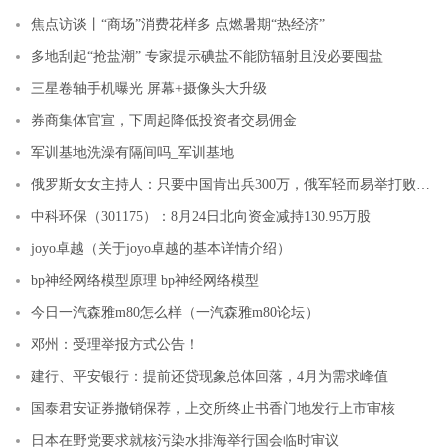
焦点访谈丨“商场”消费花样多 点燃暑期“热经济”
多地刮起“抢盐潮” 专家提示碘盐不能防辐射且没必要囤盐
三星卷轴手机曝光 屏幕+摄像头大升级
券商集体官宣，下周起降低投资者交易佣金
军训基地洗澡有隔间吗_军训基地
俄罗斯女女主持人：只要中国肯出兵300万，俄军轻而易举打败乌克兰
中科环保（301175）：8月24日北向资金减持130.95万股
joyo卓越（关于joyo卓越的基本详情介绍）
bp神经网络模型原理 bp神经网络模型
今日一汽森雅m80怎么样（一汽森雅m80论坛）
邓州：受理举报方式公告！
建行、平安银行：提前还贷现象总体回落，4月为需求峰值
国泰君安证券撤销保荐，上交所终止书香门地发行上市审核
日本在野党要求就核污染水排海举行国会临时审议