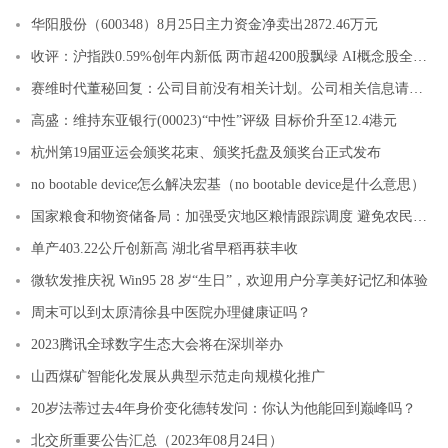
华阳股份（600348）8月25日主力资金净卖出2872.46万元
收评：沪指跌0.59%创年内新低 两市超4200股飘绿 AI概念股全线下挫
赛维时代董秘回复：公司目前没有相关计划。公司相关信息请以公司发布在指定官方媒体巨潮资讯网的公告为准
高盛：维持东亚银行(00023)“中性”评级 目标价升至12.4港元
杭州第19届亚运会颁奖花束、颁奖托盘及颁奖台正式发布
no bootable device怎么解决宏基（no bootable device是什么意思）
国家粮食和物资储备局：加强受灾地区粮情跟踪调度 避免农民出现“卖粮难”
单产403.22公斤创新高 湖北省早稻再获丰收
微软发推庆祝 Win95 28 岁“生日”，欢迎用户分享美好记忆和体验
周末可以到太原清徐县中医院办理健康证吗？
2023腾讯全球数字生态大会将在深圳举办
山西煤矿智能化发展从典型示范走向规模化推广
20岁法蒂过去4年身价变化德转发问：你认为他能回到巅峰吗？
北交所重要公告汇总（2023年08月24日）