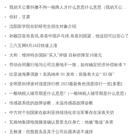
我劝天公重抖擞不拘一格降人才什么意思什么意思（我劝天公重抖擞不拘一格降人才什么意思）
你好，甘肃
沈阳医学院在职研究生招生对象介绍
孙颖莎宣布喜讯,恭喜中国乒乓球,恭喜刘国梁，他这回可以安心了
三六五网8月24日快速上涨
大和：维持特步国际“买入”评级 目标价降至10港元
劳动合同履行地与公司注册地不一致，如何确定经济补偿标准？
比亚迪海豚强敌！东风纳米 01 发布：前脸有大众“ ID 味”
全明星街球派对强度排行榜 2023最新角色强度排行一览[多图]
一般纳税人辅导期是什么意思?（一般纳税人辅导期是什么意思）
传感器系统的故障诊断，水温传感器故障诊断
中方对个别国家在叙利亚持续强化非法军事存在深表关切
瓦格纳集团电报频道确认普里戈任身亡：他被“叛徒”杀害
五粮液：控股股东及其子公司自愿承诺不减持