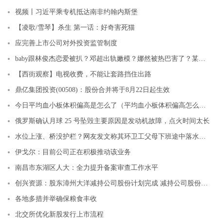
视频丨习近平乘专机抵达南非约翰内斯堡
【凌歌/雪琴】杀生 第一话：好奇害死猫
应完善上市公司对外投资监管制度
baby跟林俊杰恋爱被扒？邓超出轨嫩模？娜然被热巴害了？某女星给豪门当后妈？小扒问答回复
【西街观察】电视收费，不能让套路挡住出路
鼎亿集团投资(00508)：股份合并将于8月22日起生效
今日平均血小板体积偏高是怎么了（平均血小板体积偏高怎么回事）
俄罗斯确认月球 25 号坠毁主要原因是发动机故障，点火时间太长
水位上涨、桥没护栏？网友发文称其环卫工父母下班途中落水身亡 浙江龙泉市官方回应
伊戈尔：目前公司正在积极推动该业务
南昌市东湖区人大：全力提升备案审查工作水平
创兴资源：股东漳州大洋减持公司股份计划完成 减持公司股份约425万股
各地多措并举确保粮食丰收
北交所优化新股发行上市流程