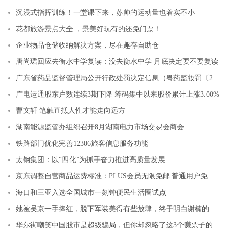
沉浸式指挥训练！一堂课下来，苏帅的运动量也着实不小
花都旅游景点大全 ，景美好玩有的还免门票！
企业物品仓储收纳解决方案，尽在趣存自助仓
唐尚珺回应去衡水中学复读：没去衡水中学 月底决定要不要复读
广东省药品监督管理局公开行政处罚决定信息（粤药监妆罚〔2023〕2001号）
广电运通股东户数连续3期下降 筹码集中以来股价累计上涨3.00%
曹文轩 笔触直抵人性才能走向远方
湖南能源监管办组织召开8月湖南电力市场交易会商会
铁路部门优化完善12306旅客信息服务功能
太钢集团：以“四化”为抓手奋力推进高质量发展
京东调整自营商品运费标准：PLUS会员无限免邮 普通用户免邮门槛降至59元
海口和三亚入选全国城市一刻钟便民生活圈试点
她被吴京一手捧红，脱下军装美得有些放肆，终于明白谢楠的担心
华尔街嘲笑中国股市是超级骗局，但你却忽略了这3个赚票子的机会