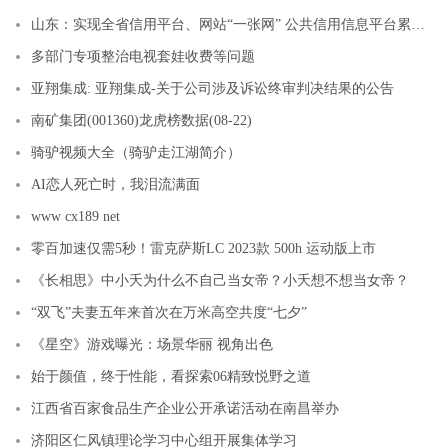
山东：实现全省信用平台、网站“一张网” 公共信用信息平台累计归集信用数据155.8亿条
多部门专项整治电视套娃收费等问题
亚翔集成: 亚翔集成-关于公司涉及诉讼终审判决结果的公告
南矿集团(001360)龙虎榜数据(08-22)
骑驴视频大全（骑驴走江湖简介）
AI恋人死亡时，我泪流满面
www cx189 net
零百加速仅需5秒！雷克萨斯LC 2023款 500h 运动版上市
《长相思》中小夭为什么不自己当女帝？小夭想不想当女帝？
“双飞”夫妻五年来首次在万米高空共度“七夕”
《星空》游戏曝光：场景华丽 视角出色
始于颜值，终于性能，看探索06精致悦野之道
江西省百家食品生产企业公开承诺活动在南昌举办
济阳区仁风镇理论学习中心组开展集体学习