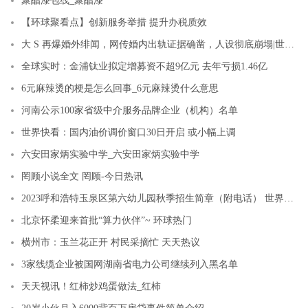
聚酯漆包线_聚酯漆
【环球聚看点】创新服务举措 提升办税质效
大 S 再爆婚外绯闻，网传婚内出轨证据确凿，人设彻底崩塌|世界快播报
全球实时：金浦钛业拟定增募资不超9亿元 去年亏损1.46亿
6元麻辣烫的梗是怎么回事_6元麻辣烫什么意思
河南公示100家省级中介服务品牌企业（机构）名单
世界快看：国内油价调价窗口30日开启 或小幅上调
六安田家炳实验中学_六安田家炳实验中学
罔顾小说全文 罔顾-今日热讯
2023呼和浩特玉泉区第六幼儿园秋季招生简章（附电话） 世界热资讯
北京怀柔迎来首批“算力伙伴”~ 环球热门
横州市：玉兰花正开 村民采摘忙 天天热议
3家线缆企业被国网湖南省电力公司继续列入黑名单
天天视讯！红柿炒鸡蛋做法_红柿