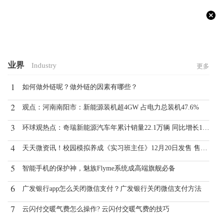
业界
Industry
更多
1
如何做外链呢？做外链的因素有哪些？
2
观点：河南南阳市：新能源装机超4GW 占电力总装机47.6%
3
环球观热点：奇瑞新能源汽车年累计销量22.1万辆 同比增长147.9%！
4
天天微资讯！校园模拟养成《实习班主任》12月20日发售 售价19元
5
智能手机的保护神，魅族Flyme系统成高端旗舰必备
6
广发银行app怎么关闭微信支付？广发银行关闭微信支付方法
7
云闪付交暖气费怎么操作? 云闪付交暖气费的技巧