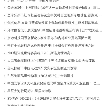
泸县一中_关于泸县一中的介绍 要闻
每天睡3个小时可以吗（成年人一天睡多长时间最合适呢）_环球短讯
全球头条：社保基金会将设立中关村自主创新专项基金 首期规模50亿元
焦点信息:在刺杀董卓这件事上你如何看待曹操（曹操刺杀董卓失败后被谁拿住简介介绍）
环球快资讯：成大生物: 中信证券股份有限公司关于辽宁成大生物股份有限公司核心技术人员离职的核查意见
京港科技国际创新论坛在京举办 助内地企业开拓国际市场
中行手机银行怎么办理开户 中行手机银行办理开户方法介绍
2013斯诺克世锦赛赛程（2013斯诺克世锦赛）
人工智能应用驶上“快车道” 业界持续拓展应用领域-天天简讯
焦点快播：中国电动汽车火灾安全指数正式发布
引气剂商品报价动态（2023-05-30） 全球播报
中国女篮vs澳大利亚女篮回放（中国足球vs澳大利亚直播） 全球观焦点
星辰大海歌词简谱 星辰大海歌
ST信通（600289）5月30日主力资金净卖出174.72万元-实时焦点