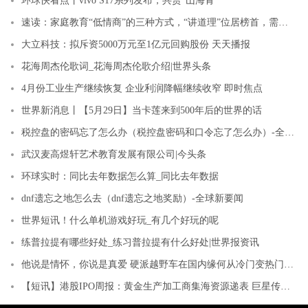
环球快看点丨vivo S17系列发布，共赏“山海青”
速读：家庭教育“低情商”的三种方式，“讲道理”位居榜首，需及时止损
大立科技：拟斥资5000万元至1亿元回购股份 天天播报
花海周杰伦歌词_花海周杰伦歌介绍|世界头条
4月份工业生产继续恢复 企业利润降幅继续收窄 即时焦点
世界新消息丨【5月29日】当卡莲来到500年后的世界的话
税控盘的密码忘了怎么办（税控盘密码和口令忘了怎么办）-全球最新
武汉麦高煜轩艺术教育发展有限公司|今头条
环球实时：同比去年数据怎么算_同比去年数据
dnf遗忘之地怎么去（dnf遗忘之地奖励）-全球新要闻
世界短讯！什么单机游戏好玩_有几个好玩的呢
练普拉提有哪些好处_练习普拉提有什么好处|世界报资讯
他说是情怀，你说是真爱 硬派越野车在国内缘何从冷门变热门？-环球快讯
【短讯】港股IPO周报：黄金生产加工商集海资源递表 巨星传奇通过聆讯|当前要闻