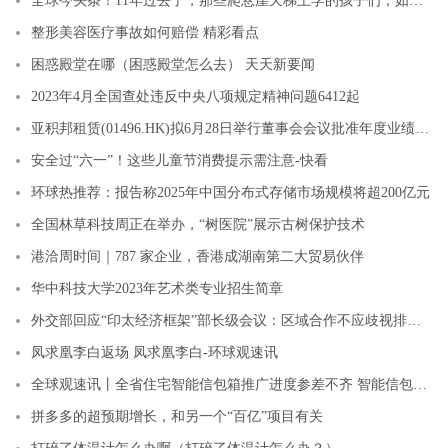
全球今头条！11年过去了，那些爬悬崖天梯上学的孩子们，如今过得怎样？
整形美容医疗事故如何赔偿 精彩看点
困惑殿堂在哪（困惑殿堂怎么去） 天天新要闻
2023年4月全国查处违反中央八项规定精神问题6412起
亚积邦租赁(01496.HK)拟6月28日举行董事会会议批准年度业绩-环球新消息
安全过“六一”！这些儿童节消费提示需注意-快看
环球热推荐：报告称2025年中国分布式存储市场规模将超200亿元
全国林草科技周正在举办，“树医院”展示古树保护技术
港洽周时间｜787 家企业，香港成湖南第二大贸易伙伴
华中科技大学2023年艺术类专业招生简章
外交部回应“印太经济框架”部长级会议：区域合作不应歧视排他 环球速看料
凤求凰李白返场 凤求凰李白-环球观速讯
全球观速讯丨全省住宅智能信包箱推广进度参差不齐 智能信包箱，住宅小区“门槛”为何难迈？
拼多多的超预期增长，和另一个“百亿”项目有关