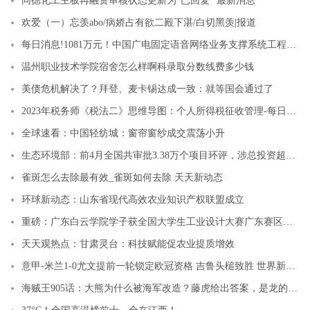
同德化工主板再融资审核状态更新为“已回复” 最新消息
欢爱（一）忘羡abo/病娇占有欲二殿下湛/白切黑羡|报道
每日消息!1081万元！中国广电固定语音网络业务支撑系统工程项目
温州职业技术学院宿舍怎么样啊科录取分数线费多少钱
美债危机解决了？拜登、麦卡锡达成一致：就等国会通过了
2023年税务师《税法二》思维导图：个人所得税征收管理-每日报道
全球速看：中国轻纺城：窗帘窗纱成交震荡小升
生态环境部：前4月全国共审批3.38万个项目环评，涉总投资超6万亿元，非化石能源发电行业发展迅猛
雀斑怎么去除最有效_雀斑如何去除 天天新动态
环球新动态：山东省现代高效农业知识产权联盟成立
重磅：广东白云学院学子获全国大学生工业设计大赛广东赛区一等奖
天天观热点：甘肃灵台：科技赋能促农业提质增效
意甲-米兰1-0尤文提前一轮锁定欧冠资格 吉鲁头槌致胜 世界新消息
海贼王905话：大熊为什么被海军改造？藤虎给出答案，是龙的计划