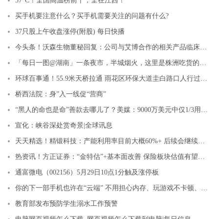
37°C！全国高温榜前十，全在江西！
买手机要注意什么？买手机需要关注的问题有什么?
37只股上午收盘涨停(附股) 每日快播
今头条！沃森生物董秘回复：公司与艾博合作的相关产品临床试验数据均按要求提交至监管部门并持续沟通
「每日一图@湖南」一条夜市，半城烟火，这里是株洲吃货的天堂 天天快消息
环球百事通！55.9米天桥拉通 雨花区环保大道圭白路口人行过街天桥投入试运行
桥西法院：身”入一线促“营商”
“黑人的命也是命”善款去哪儿了？美媒：9000万美元中仅1/3用于慈善
宣化：峡谷深处赏奇景|全球讯息
天天精选！精锻科技：产能利用率目前大概60%+ 后续会继续提升
热资讯！方正证券：“金特估”+基本面改善 保险板块估值有望持续修复
通富微电（002156）5月29日10点1分触及涨停板
你的下一部手机也许在“云端” 不用担心内存、玩游戏不卡顿、一机多号可分身
教育部发布预防学生溺水工作预警