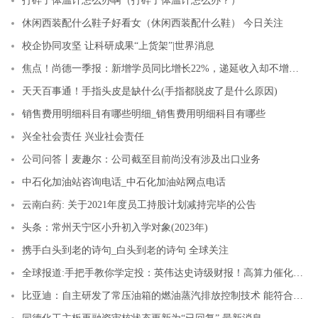
打碎了体温计怎么办啊（打碎了体温计怎么办？）
休闲西装配什么鞋子好看女（休闲西装配什么鞋） 今日关注
校企协同攻坚 让科研成果“上货架”|世界消息
焦点！尚德一季报：新增学员同比增长22%，递延收入却不增反降
天天百事通！手指头皮是缺什么(手指都脱皮了是什么原因)
销售费用明细科目有哪些明细_销售费用明细科目有哪些
兴全社会责任 兴业社会责任
公司问答丨麦趣尔：公司截至目前尚没有涉及出口业务
中石化加油站咨询电话_中石化加油站网点电话
云南白药: 关于2021年度员工持股计划减持完毕的公告
头条：常州天宁区小升初入学对象(2023年)
携手白头到老的诗句_白头到老的诗句 全球关注
全球报道:手把手教你学定投：英伟达史诗级财报！高算力催化通信ETF大表现
比亚迪：自主研发了常压油箱的燃油蒸汽排放控制技术 能符合蒸发排放法规标准