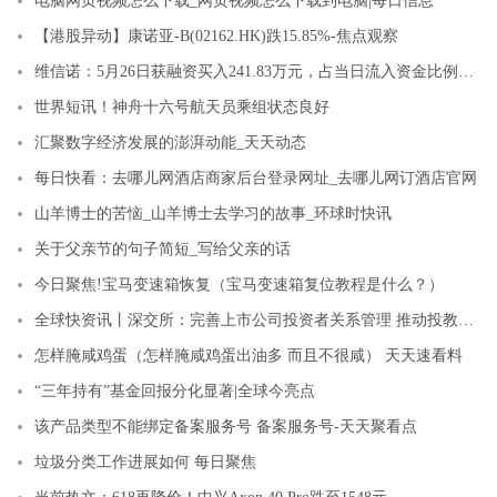
电脑网页视频怎么下载_网页视频怎么下载到电脑|每日信息
【港股异动】康诺亚-B(02162.HK)跌15.85%-焦点观察
维信诺：5月26日获融资买入241.83万元，占当日流入资金比例11.69%
世界短讯！神舟十六号航天员乘组状态良好
汇聚数字经济发展的澎湃动能_天天动态
每日快看：去哪儿网酒店商家后台登录网址_去哪儿网订酒店官网
山羊博士的苦恼_山羊博士去学习的故事_环球时快讯
关于父亲节的句子简短_写给父亲的话
今日聚焦!宝马变速箱恢复（宝马变速箱复位教程是什么？）
全球快资讯丨深交所：完善上市公司投资者关系管理 推动投教投服工作走深走实
怎样腌咸鸡蛋（怎样腌咸鸡蛋出油多 而且不很咸） 天天速看料
“三年持有”基金回报分化显著|全球今亮点
该产品类型不能绑定备案服务号 备案服务号-天天聚看点
垃圾分类工作进展如何 每日聚焦