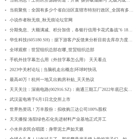
当前消息！上街区济源路街道：开展“摒弃吸烟陋习 无烟为成长护航”宣传活动
当前聚焦：全国有多少个省自治区直辖市特别行政区_全国有多少个省自治区直辖市
小说作者秋无痕_秋无痕论坛官网
分期免息、大额满减、积分加倍，各银行信用卡花式备战“6·18”营销旺季
华生科技(605180.SH)：据下游客户反馈来分析目前去库存力度较好-即时看
全球观察：世贸组织总部在哪_世贸组织总部
手机外挂字幕怎么用（外挂字幕怎么用） 天天看点
2023中关村论坛 | 当脑机走出概念|环球时快讯
最高40万！杭州一地又出购房补贴_天天热议
天天关注：深南电路(002916.SZ)：南通三期工厂2022年底已实现单月盈利 目前产能爬坡进展顺利
武汉蓝电将于6月1日北交所上市
世界热资讯！万丰股份：拟收购三达公司100%股权
天天播报:洛阳绿色石化先进材料产业基地正式开工
小水井农民合唱团：身带泥土声如天籁