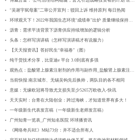
博威合金： 公司治理结构稳健，暂无引进战略投资者的计划 世界滚动
“吴谢宇弑母案”二审公开宣判：驳回上诉 维持原判 每日热闻
环球观天下！2022年我国生态环境“成绩单”出炉 质量继续保持改善态势
沥青：需求平淡背景下沥青供应持续增加的逻辑分析
头条：怎样写演讲稿（怎样写演讲稿才有说服力）
【天天报资讯】答好民生“幸福卷”（图）
纯干货技术分享，比亚迪e 平台 3.0到底有多强
观热点：盐酸肾上腺素注射剂的作用与副作用_盐酸肾上腺素注射剂的作用
当前快报:南京城市、无锡吴钩先后换帅，两队目的各不相同
意媒：无缘欧冠将导致尤文损失至少5265万欧收入-快讯
天天实时：台青在大陆创业：跨过海峡，才知道世界有多大！
一年级新生代表发言稿（一年级新生老师发言稿）
广州知青一览表_广州知名医院 环球播资讯
《网络奇兵RE》M站73分：并不适合所有人