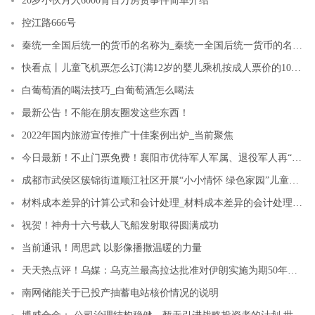
20岁小伙月入6000背百万房贷事件简单介绍
控江路666号
秦统一全国后统一的货币的名称为_秦统一全国后统一货币的名称为|环球精选
快看点丨儿童飞机票怎么订(满12岁的婴儿乘机按成人票价的10%购买婴儿票)
白葡萄酒的喝法技巧_白葡萄酒怎么喝法
最新公告！不能在朋友圈发这些东西！
2022年国内旅游宣传推广十佳案例出炉_当前聚焦
今日最新！不止门票免费！襄阳市优待军人军属、退役军人再“放大招”
成都市武侯区簇锦街道顺江社区开展“小小情怀 绿色家园”儿童节主题活动-观天下
材料成本差异的计算公式和会计处理_材料成本差异的会计处理是什么-环球速看料
祝贺！神舟十六号载人飞船发射取得圆满成功
当前通讯！周思武 以影像播撒温暖的力量
天天热点评！乌媒：乌克兰最高拉达批准对伊朗实施为期50年的制裁
南网储能关于已投产抽蓄电站核价情况的说明