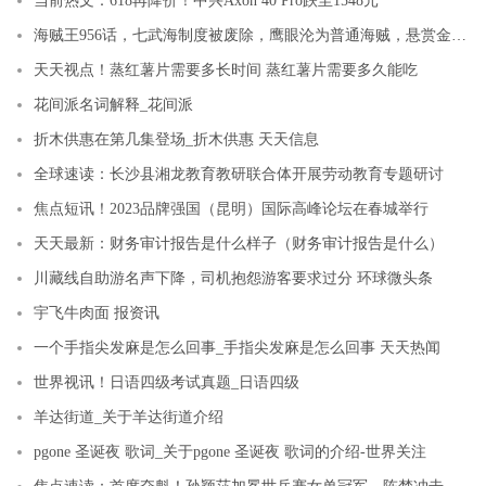
当前热文：618再降价！中兴Axon 40 Pro跌至1548元
海贼王956话，七武海制度被废除，鹰眼沦为普通海贼，悬赏金飙升 全球观速讯
天天视点！蒸红薯片需要多长时间 蒸红薯片需要多久能吃
花间派名词解释_花间派
折木供惠在第几集登场_折木供惠 天天信息
全球速读：长沙县湘龙教育教研联合体开展劳动教育专题研讨
焦点短讯！2023品牌强国（昆明）国际高峰论坛在春城举行
天天最新：财务审计报告是什么样子（财务审计报告是什么）
川藏线自助游名声下降，司机抱怨游客要求过分 环球微头条
宇飞牛肉面 报资讯
一个手指尖发麻是怎么回事_手指尖发麻是怎么回事 天天热闻
世界视讯！日语四级考试真题_日语四级
羊达街道_关于羊达街道介绍
pgone 圣诞夜 歌词_关于pgone 圣诞夜 歌词的介绍-世界关注