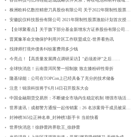
容百科技与亿纬锂能达成战略伙伴关系，将在电池和材料领域合作
株洲欧科亿数控精密刀具股份有限公司 关于2022年限制性股票激励计划首次授予部分第一个归属期归属结果暨股份上市的公告
安徽皖仪科技股份有限公司 2021年限制性股票激励计划首次授予部分第二个归属期和预留授予部分 第一个归属期归属结果 暨股份上市公告
【全球聚看点】关于旗下部分基金新增东方证券股份有限公司为销售机构并参加其费率优惠活动的公告
晋冀豫革命文物保护利用片区工作联盟成立-世界看热讯
找律师打境外债务纠纷案费用多少钱
今亮点！【高质量发展蹲点调研采访】“必须差评”之后……
全球快消息！云南普洱民警一招制敌 致左膝粉碎性骨折
隆基绿能：公司在TOPCon上已经具备了充分的技术储备
注意！锦浪科技将于6月14日召开股东大会
中国金融期货交易所：不断健全市场内生稳定机制 增强市场活力和韧性_天天观焦点
世界速讯：成都警方通报一起传销案：26 名涉案骨干成员被采取刑事强制措施
封神榜365位正神名单_封神榜3新手卡 当前快看
世界快消息！徐静蕾跨界歌王_徐静蕾