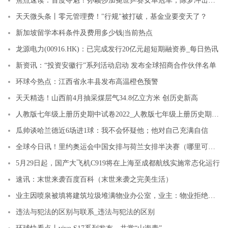
焦点速读：首度夺魁！孙颖莎加冕世乒赛女单冠军，陈梦冲击大满贯梦碎
天天微头条丨零元管理费！"行规"被打破，基金业要变天了？
新加坡留学本科条件及费用多少钱|当前热点
龙源电力(00916.HK)：已完成发行20亿元超短期融资券_每日热讯
新资讯：“投资安徽行”系列活动启动 发布全球招商合作伙伴名单
环球今热点：江西省永丰县发布高温橙色预警
天天精选！山西前4月抽采煤层气34.8亿立方米 创历史新高
人教版七年级上册历史期中试卷2022_人教版七年级上册历史期中试卷
瓜帅谈哈兰德近6场进1球：我不会怀疑他；他对自己充满自信
全球今日讯！里约奥运会中国女排与荷兰女排半决赛（哪里可以看到中国女排里约奥运对战荷兰的半决赛的实况转播）
5月29日起，国产大飞机C919将在上海至成都航线实施常态化运行
速讯：末世来袭百度百科（末世来袭之完美生活）
业主因喷泉被填将建筑垃圾堆满物业办公室，业主：物业拒绝沟通，擅自堆放，有安全隐患
违法与犯法的区别与联系_违法与犯法的区别