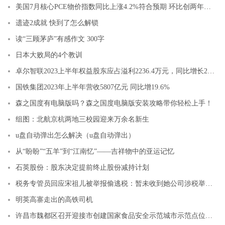
美国7月核心PCE物价指数同比上涨4.2%符合预期 环比创两年多来最小连续涨幅
遗迹2成就 快到了怎么解锁
读“三顾茅庐”有感作文 300字
日本大败局的4个教训
卓尔智联2023上半年权益股东应占溢利2236.4万元，同比增长285.72倍｜中报速递
国铁集团2023年上半年营收5807亿元 同比增19.6%
森之国度有电脑版吗？森之国度电脑版安装攻略带你轻松上手！
组图：北航京杭两地三校园迎来万余名新生
u盘自动弹出怎么解决（u盘自动弹出）
从“盼盼”“五羊”到“江南忆”——吉祥物中的亚运记忆
石英股份：股东决定提前终止股份减持计划
税务专管员回应宋祖儿被举报偷逃税：暂未收到她公司涉税举报工单
明英高寨走出的高铁司机
许昌市魏都区召开迎接市创建国家食品安全示范城市示范点位观摩交流工作部署会