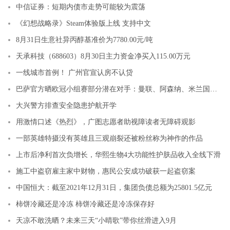
中信证券：短期内债市走势可能较为震荡
《幻想战略录》Steam体验版上线 支持中文
8月31日生意社异丙醇基准价为7780.00元/吨
天承科技（688603）8月30日主力资金净买入115.00万元
一线城市首例！ 广州官宣认房不认贷
巴萨官方晒欧冠小组赛部分潜在对手：曼联、阿森纳、米兰国米在列
大兴警方排查安全隐患护航开学
用激情口述《热烈》，广图志愿者助视障读者无障碍观影
一部英雄特摄没有英雄且三观崩裂还被粉丝称为神作的作品
上市后净利首次负增长，华熙生物4大功能性护肤品收入全线下滑
施工中盗窃雇主家中财物，惠民公安成功破获一起盗窃案
中国恒大：截至2021年12月31日，集团负债总额为25801.5亿元
柿饼冷藏还是冷冻 柿饼冷藏还是冷冻保存好
天凉不敢洗晒？未来三天“小晴歌”带你丝滑进入9月