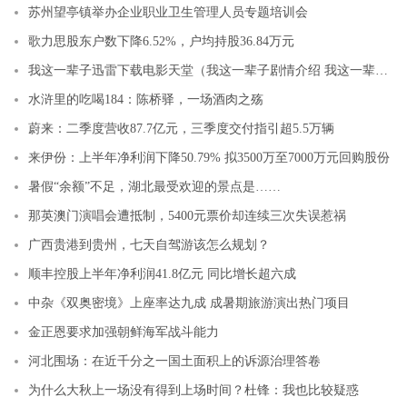
苏州望亭镇举办企业职业卫生管理人员专题培训会
歌力思股东户数下降6.52%，户均持股36.84万元
我这一辈子迅雷下载电影天堂（我这一辈子剧情介绍 我这一辈子剧情简介）
水浒里的吃喝184：陈桥驿，一场酒肉之殇
蔚来：二季度营收87.7亿元，三季度交付指引超5.5万辆
来伊份：上半年净利润下降50.79% 拟3500万至7000万元回购股份
暑假“余额”不足，湖北最受欢迎的景点是……
那英澳门演唱会遭抵制，5400元票价却连续三次失误惹祸
广西贵港到贵州，七天自驾游该怎么规划？
顺丰控股上半年净利润41.8亿元 同比增长超六成
中杂《双奥密境》上座率达九成 成暑期旅游演出热门项目
金正恩要求加强朝鲜海军战斗能力
河北围场：在近千分之一国土面积上的诉源治理答卷
为什么大秋上一场没有得到上场时间？杜锋：我也比较疑惑