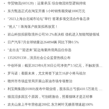
华贸物流(603128)：运量承压 综合物流转型逻辑持续
东方甄选正式在淘宝开播 1小时销售额突破1000万元
“2023上海台北城市论坛”举行 签署多项交流合作备忘录
“抢人”！珠海落户政策拟再放宽！
岩山科技拟获取境外公司50.2%表决权 借机进入智能驾驶领域
日产汽车7月全球销量达264894辆 同比下降0.5%
“走出去”“迎进来”延边海量跨境商品任你选
13520291338，演员社会公众监督热线公布
中创环保：截至2023年6月30日公司净资产3.5亿元，不触发强制退市情形
罗马诺：着眼未来，尤文将签下波兰16岁小将马祖尔
赣州市市场监管局开展山茶油市场专项整治
利宝阁集团(01869)发布中期业绩，股东应占亏损410.5万港元 同比收窄84.2%
猫流泪多因五个原因，可别瞎激动，照看猫咪才是正经事
农夫山泉上半年营收超200亿 东方树叶无糖茶增速超100%