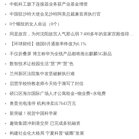
中航科工旗下连接器业务获产业基金增资
中国驻沙特大使会见沙特阿美总裁兼首席执行官
0个螺纹的女人命运（0个）
同是故宫，为何沈阳故宫人气那么弱？400多年的皇家宫殿值得一看
【环球财经】德国8月通胀率终值为6.1%
不仅折叠屏 博主称华为全线产品都将推出麒麟5G新品
数智技术让校园生活“慧”声“慧”色
兰州新区法院集中攻坚破解执行难
启慧学校特教老师今天给于漪写了封信
硚口区海尔国际广场人才公寓租金+物业费+水电费
奥普光电涨停 机构净卖出7643万元
新突破！祝贺中国科学家
趣致集团冲刺港交所 已完成多轮融资
构建社会化大格局 宁夏科普“破圈”发展