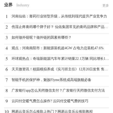
业界
Industry
更多
1
河南仙佑：膏药行业转型升级，从传统到现代提升产业竞争力
2
伤湿止疼膏药哪个牌子好？ 仙佑集团常见的膏药品牌和产品有哪些？
3
如何做外链呢？做外链的因素有哪些？
4
观点：河南南阳市：新能源装机超4GW 占电力总装机47.6%
5
环球观热点：奇瑞新能源汽车年累计销量22.1万辆 同比增长147.9%！
6
天天微资讯！校园模拟养成《实习班主任》12月20日发售 售价19元
7
智能手机的保护神，魅族Flyme系统成高端旗舰必备
8
广发银行app怎么关闭微信支付？广发银行关闭微信支付方法
9
云闪付交暖气费怎么操作? 云闪付交暖气费的技巧
10
网易云音乐怎么推歌上热门？网易云音乐云推歌教程