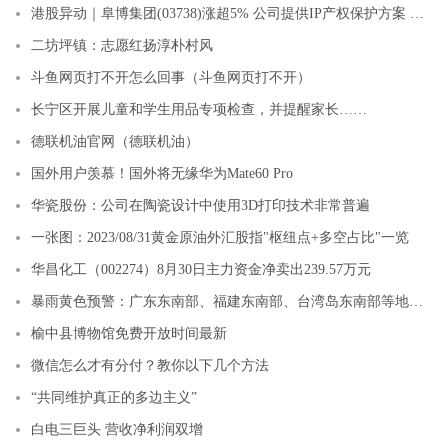
港股异动｜阜博集团(03738)涨超5% 公司提供IP产权保护方案 海内外业务均有望高速增长
二坊坪镇：志愿红扬淳朴村风
斗鱼网页打不开怎么回事（斗鱼网页打不开）
长宁区开展儿童和学生用品专项检查，并提醒家长……
德联机油官网（德联机油）
国外用户羡慕！国外将无缘华为Mate60 Pro
华瓷股份：公司在陶瓷设计中使用3D打印技术非常普遍
一张图：2023/08/31黄金原油外汇股指"枢纽点+多空占比"一览
华昌化工（002274）8月30日主力资金净卖出239.57万元
暴雨黄色预警：广东东南部、福建东南部、台湾岛东南部等地部分地区有大暴雨
榆中县博物馆免费开放时间最新
微信怎么才有分付？教你以下几个方法
“共同维护真正的多边主义”
白电三巨头 营收净利润双增