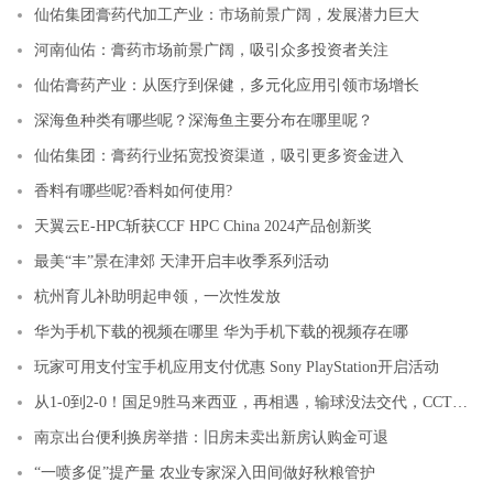
仙佑集团膏药代加工产业：市场前景广阔，发展潜力巨大
河南仙佑：膏药市场前景广阔，吸引众多投资者关注
仙佑膏药产业：从医疗到保健，多元化应用引领市场增长
深海鱼种类有哪些呢？深海鱼主要分布在哪里呢？
仙佑集团：膏药行业拓宽投资渠道，吸引更多资金进入
香料有哪些呢?香料如何使用?
天翼云E-HPC斩获CCF HPC China 2024产品创新奖
最美“丰”景在津郊 天津开启丰收季系列活动
杭州育儿补助明起申领，一次性发放
华为手机下载的视频在哪里 华为手机下载的视频存在哪
玩家可用支付宝手机应用支付优惠 Sony PlayStation开启活动
从1-0到2-0！国足9胜马来西亚，再相遇，输球没法交代，CCTV5直播
南京出台便利换房举措：旧房未卖出新房认购金可退
“一喷多促”提产量 农业专家深入田间做好秋粮管护