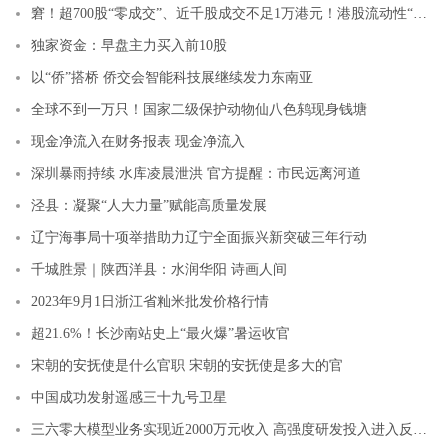
窘！超700股“零成交”、近千股成交不足1万港元！港股流动性“极寒”待解
独家资金：早盘主力买入前10股
以“侨”搭桥 侨交会智能科技展继续发力东南亚
全球不到一万只！国家二级保护动物仙八色鸫现身钱塘
现金净流入在财务报表 现金净流入
深圳暴雨持续 水库凌晨泄洪 官方提醒：市民远离河道
泾县：凝聚“人大力量”赋能高质量发展
辽宁海事局十项举措助力辽宁全面振兴新突破三年行动
千城胜景｜陕西洋县：水润华阳 诗画人间
2023年9月1日浙江省籼米批发价格行情
超21.6%！长沙南站史上“最火爆”暑运收官
宋朝的安抚使是什么官职 宋朝的安抚使是多大的官
中国成功发射遥感三十九号卫星
三六零大模型业务实现近2000万元收入 高强度研发投入进入反哺期