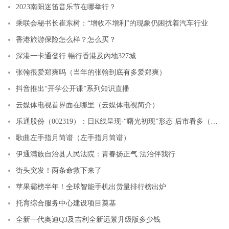
2023南阳迷笛音乐节在哪举行？
乘联会秘书长崔东树：“增收不增利”的现象仍困扰着汽车行业
香港旅游保险怎么样？怎么买？
深港一卡通發行 暢行香港及內地327城
张翰很爱郑爽吗（当年的张翰到底有多爱郑爽）
抖音推出“开学公开课”系列知识直播
云媒体电视首界面在哪里（云媒体电视简介）
乐通股份（002319）：日K线呈现-“曙光初现”形态 后市看多（08-30）
歌曲左手指月简谱（左手指月简谱）
伊通满族自治县人民法院：青春扬正气 法治伴我行
街头突发！两条命救下来了
苹果霸榜半年！全球智能手机出货量排行榜出炉
托育综合服务中心建设项目奠基
全新一代奥迪Q3及吉利全新远景升级版多少钱