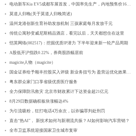
电动新车Kia EV5成都车展首发，中国率先生产，内地预售价16万元起
莫道人归晚(关于莫道人归晚简述)
温州龙港创新生育补助发放机制 三孩家庭每月发放千元
传统公寓秒变威尼斯精品酒店，看完以后，天天都想住在这里
恺英网络(002517)：挖掘优质IP潜力 下半年迎来新一轮产品周期
A股低开沪指跌0.22%，券商股跌幅居前
magicite人物（magicite）
国金证券给予顺丰控股买入评级 新业务扭亏为 盈营运优化效果显现
粤东群众家门口享省级优质医疗服务
全力保障防汛救灾 北京市财政累计下达资金超21亿元
8月29日数据确权板块涨幅达4%
为引流吸粉，狂打电话4万余次，以诈骗罪判处刑罚
直击“热AI”， 新技术如何与新潮流共振？AI如何影响汽车营销？
全市卫监系统迎接国家卫生城市复审