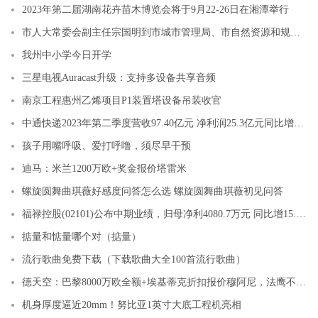
2023年第二届湖南花卉苗木博览会将于9月22-26日在湘潭举行
市人大常委会副主任宗国明到市城市管理局、市自然资源和规划局、市生态环境局等单位开展立法项目调研
我州中小学今日开学
三星电视Auracast升级：支持多设备共享音频
南京工程惠州乙烯项目P1装置塔设备吊装收官
中通快递2023年第二季度营收97.40亿元 净利润25.3亿元同比增长43.9%
孩子用嘴呼吸、爱打呼噜，须尽早干预
迪马：米兰1200万欧+奖金报价塔雷米
螺旋圆舞曲琪薇好感度问答怎么选 螺旋圆舞曲琪薇初见问答
福禄控股(02101)公布中期业绩，归母净利4080.7万元 同比增15.1%
掂量和惦量哪个对（掂量）
流行歌曲免费下载（下载歌曲大全100首流行歌曲）
德天空：巴黎8000万欧全额+埃基蒂克折扣报价穆阿尼，法鹰不愿接受
机身厚度逼近20mm！努比亚1英寸大底工程机亮相