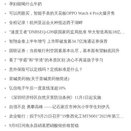
孕妇能喝什么牛奶
可以闭眼买，智能手表的天花板OPPO Watch 4 Pro火爆开售
全程记录！杭州亚运会火种抵达西子湖畔
“速度王者”DNBSEQ-G99获国家药监局批准 华大智造再拓18亿销售空间
智翔金泰上半年增亏 上市即破发募34.7亿海通证券保荐
国联证券：当前银行利空因素基本出尽，基本面有望触底回升
看了“学霸”和“学渣”的本质区别 决心不再逼孩子学习
意外保险可以定残吗？定残标准是什么？
茶碱类药物(关于茶碱类药物简述)
弘信电子午后一度直线涨超10%
《深圳经济特区自然灾害防治条例》11月1日起实施
自强不息 勇攀高峰 ——记石家庄市神兴小学学生刘伊凡
农业银行：拟于9月21日召开“19鲁西化工MTN001”2023年第三次债券持有人会议
9月8日河南永昌硝基肥硝酸铵价格暂稳