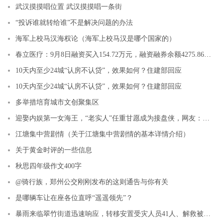
武汉摸摸唱位置 武汉摸摸唱一条街
“投诉谁就转给谁”不是解决问题的办法
海军上校马汉海权论（海军上校马汉是哪个国家的）
春立医疗：9月8日融资买入154.72万元，融资融券余额4275.86万元
10天内至少24城“认房不认贷”，效果如何？住建部回应
10天内至少24城“认房不认贷”，效果如何？住建部回应
多举措培育城市文创聚集区
迎娶内娱第一女海王，“老实人”任重甘愿成为接盘侠，网友：绝配
江塘集中营剧情（关于江塘集中营剧情的基本详情介绍）
关于黄金时评的一些信息
秋思四年级作文400字
@骑行族，郑州公交刚刚发布的这则通告与你有关
是哪辆车让在座各位直呼“遥遥领先”？
暴雨来临翠竹街道迅速响应，转移安置受灾人员41人、解救被困群众11人