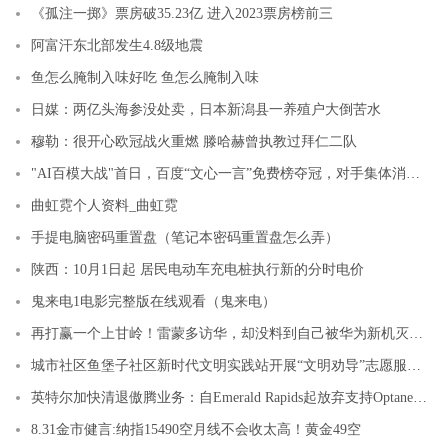
《孤注一掷》票房破35.23亿 进入2023票房榜前三
阿富汗东北部发生4.8级地震
鱼怎么腌制入味好吃 鱼怎么腌制入味
日媒：两亿头海参没处卖，日本新潟县一养殖户大倒苦水
穆勒：很开心欧冠战火重燃 滕哈赫曾执教过拜仁二队
"AI百模大战"首日，百度“文心一言”免费榜夺冠，对手集体消失很荒诞
曲虹霓个人资料_曲虹霓
手提电脑密码重置盘（笔记本密码重置盘怎么弄）
陕西：10月1日起 居民电动车充电桩执行新的分时电价
鬼来电1电影完整版在线观看（鬼来电）
再打赢一个上甘岭！雷蒙多访华，却没料到自己被华为新机灭了威风
城市社区鱼堡子社区新时代文明实践站开展“文明劝导”志愿服务活动
英特尔加快清退傲腾业务：自Emerald Rapids起放弃支持Optane产品
8.31金市健言:纳指15490空月线不会收太高！黄金49空